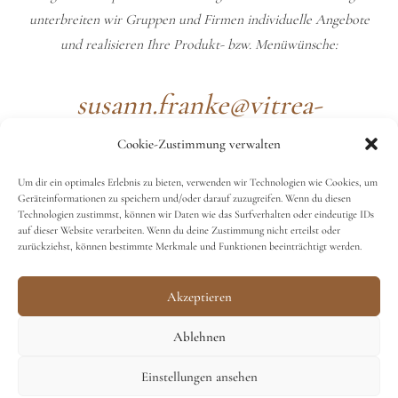
unterbreiten wir Gruppen und Firmen individuelle Angebote
und realisieren Ihre Produkt- bzw. Menüwünsche:
susann.franke@vitrea-
gesundheit.de
Cookie-Zustimmung verwalten
Um dir ein optimales Erlebnis zu bieten, verwenden wir Technologien wie Cookies, um
Geräteinformationen zu speichern und/oder darauf zuzugreifen. Wenn du diesen
Technologien zustimmst, können wir Daten wie das Surfverhalten oder eindeutige IDs
auf dieser Website verarbeiten. Wenn du deine Zustimmung nicht erteilst oder
zurückziehst, können bestimmte Merkmale und Funktionen beeinträchtigt werden.
© 2022 gartenhaus pulsnitz
Impressum
Akzeptieren
Ablehnen
Datenschutz
Einstellungen ansehen
Cookie-Richtlinie (EU)